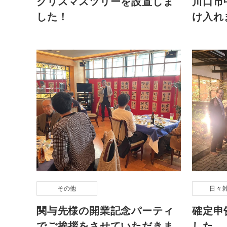
クリスマスツリーを設置しま
川口市
した！
け入れ
その他
日々
関与先様の開業記念パーティ
確定申
でご挨拶をさせていただきま
した