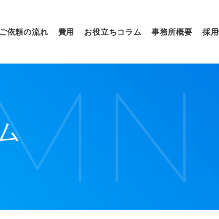
ご依頼の流れ
費用
お役立ちコラム
事務所概要
採用
会社の
相続税申告
合併・分割
ム
事業計画策定
創業融資
実行支援
会社設立