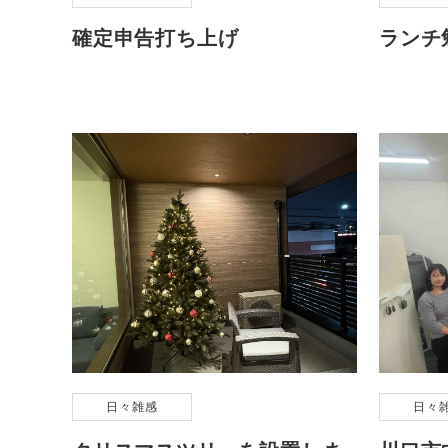
確定申告打ち上げ
ランチ
日々雑感
日々