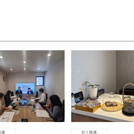
雑感
日々雑感