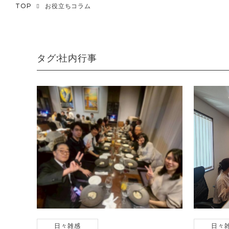
TOP
お役立ちコラム
タグ:社内行事
日々雑感
日々